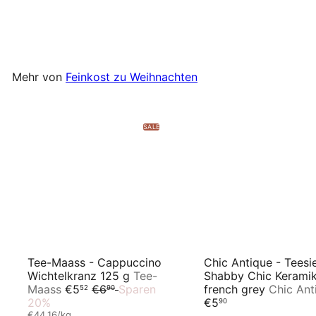
€3
90
€0,87/10 g
Mehr von
Feinkost zu Weihnachten
SALE
Tee-Maass - Cappuccino
Chic Antique - Teesi
Wichtelkranz 125 g
Tee-
Shabby Chic Kerami
S
N
Maass
€5
€6
Sparen
french grey
Chic Ant
52
90
o
o
20%
€5
90
n
r
€44,16/kg