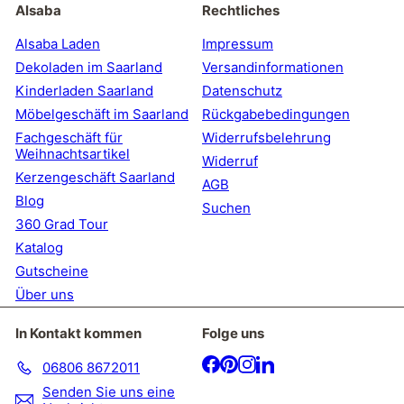
unsere
Alsaba
Rechtliches
Mailingliste
an
Alsaba Laden
Impressum
Dekoladen im Saarland
Versandinformationen
Kinderladen Saarland
Datenschutz
Möbelgeschäft im Saarland
Rückgabebedingungen
Fachgeschäft für
Widerrufsbelehrung
Weihnachtsartikel
Widerruf
Kerzengeschäft Saarland
AGB
Blog
Suchen
360 Grad Tour
Katalog
Gutscheine
Über uns
In Kontakt kommen
Folge uns
Facebook
Pinterest
Instagram
LinkedIn
06806 8672011
Senden Sie uns eine