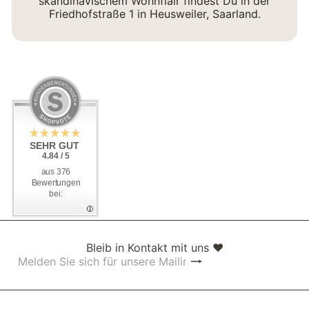
skandinavischem Wohnflair findest Du in der
Friedhofstraße 1 in Heusweiler, Saarland.
SEHR GUT
SEHR GUT
4.84 / 5
4.84 / 5
aus 376
aus 376
Bewertungen
Bewertungen
bei:
bei:
Bleib in Kontakt mit uns ❤
Abonnieren
Melden
Sie
sich
für