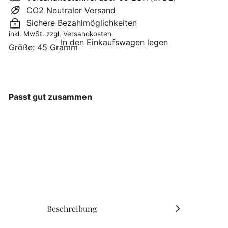
CO2 Neutraler Versand
Sichere Bezahlmöglichkeiten
inkl. MwSt. zzgl.
Versandkosten
In den Einkaufswagen legen
Größe:
45 Gramm
Passt gut zusammen
Chocolina - Mein
Lieblingsgewürz
Kürbiskernsalz
Chocolina
€3
90
€0,87/10 g
Beschreibung