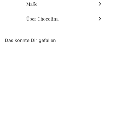
Maße
Über Chocolina
Das könnte Dir gefallen
Chocolina - Mein
Lieblingsgewürz
Kürbiskernsalz
Chocolina