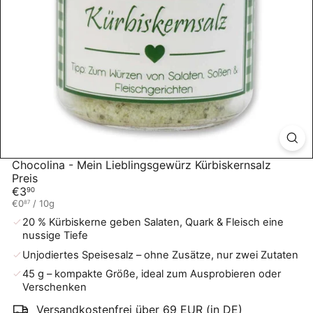
Chocolina - Mein Lieblingsgewürz Kürbiskernsalz
Preis
Normaler
€3
90
Preis
€0
/
10g
87
20 % Kürbiskerne geben Salaten, Quark & Fleisch eine
nussige Tiefe
Unjodiertes Speisesalz – ohne Zusätze, nur zwei Zutaten
45 g – kompakte Größe, ideal zum Ausprobieren oder
Verschenken
Versandkostenfrei über 69 EUR (in DE)