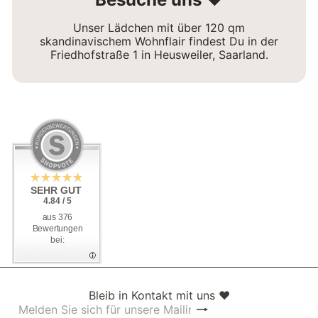
Unser Lädchen mit über 120 qm
skandinavischem Wohnflair findest Du in der
Friedhofstraße 1 in Heusweiler, Saarland.
SEHR GUT
SEHR GUT
4.84 / 5
4.84 / 5
aus 376
aus 376
Bewertungen
Bewertungen
bei:
bei:
Bleib in Kontakt mit uns ❤
Abonnieren
Melden