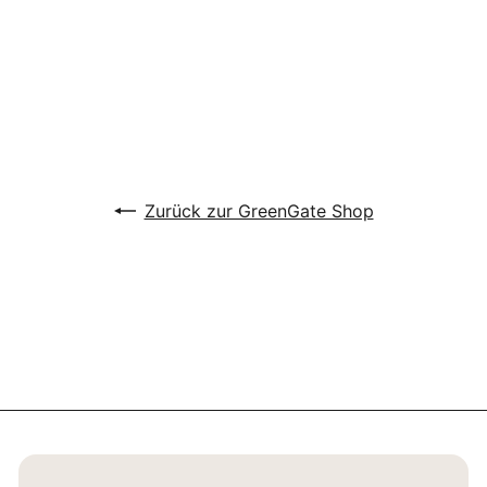
GreenGate - Tischdecke
Leinen white 135 x 250 cm
GreenGate
€142
90
Zurück zur GreenGate Shop