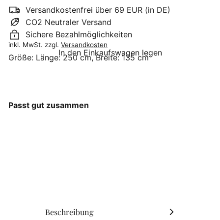
Versandkostenfrei über 69 EUR (in DE)
CO2 Neutraler Versand
Sichere Bezahlmöglichkeiten
inkl. MwSt. zzgl.
Versandkosten
In den Einkaufswagen legen
Größe:
Länge: 250 cm, Breite: 135 cm
Passt gut zusammen
GreenGate - Tischdecke
Leinen white 135 x 250
cm
GreenGate
€142
90
Beschreibung