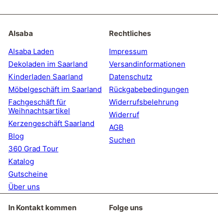
Sie
sich
für
unsere
Alsaba
Rechtliches
Mailingliste
an
Alsaba Laden
Impressum
Dekoladen im Saarland
Versandinformationen
Kinderladen Saarland
Datenschutz
Möbelgeschäft im Saarland
Rückgabebedingungen
Fachgeschäft für
Widerrufsbelehrung
Weihnachtsartikel
Widerruf
Kerzengeschäft Saarland
AGB
Blog
Suchen
360 Grad Tour
Katalog
Gutscheine
Über uns
In Kontakt kommen
Folge uns