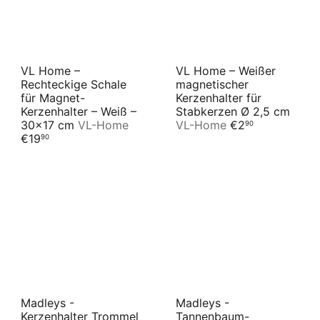
Deko-Ideen: Der Kerzenständer als
Blickfang
Ein schöner Kerzenhalter muss aber nicht das einzige
VL Home –
VL Home – Weißer
Deko-Element sein. Kombiniere ihn mit weiteren
Rechteckige Schale
magnetischer
stilvollen weihnachtlichen Accessoires und schaffe
für Magnet-
Kerzenhalter für
festliche Wohlfühl-Areale.
Kerzenhalter – Weiß –
Stabkerzen Ø 2,5 cm
30×17 cm
VL-Home
VL-Home
€2
90
€19
90
Madleys -
Madleys -
Kerzenhalter Trommel
Tannenbaum-