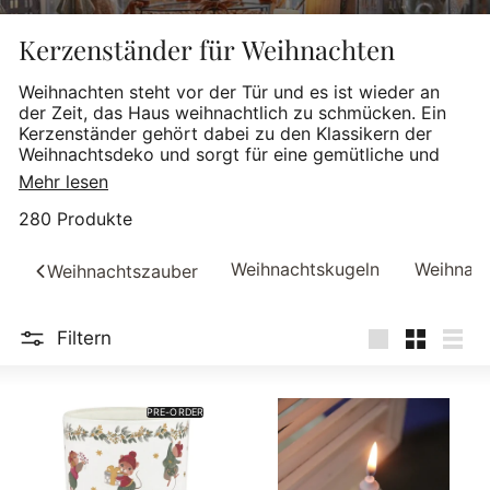
Kerzenständer für Weihnachten
Weihnachten steht vor der Tür und es ist wieder an
der Zeit, das Haus weihnachtlich zu schmücken. Ein
Kerzenständer gehört dabei zu den Klassikern der
Weihnachtsdeko und sorgt für eine gemütliche und
festliche Stimmung. In diesem Artikel erfährst du alles
Mehr lesen
Wissenswerte rund um Kerzenständer für Weihnachten
und wie du damit dein Zuhause - wie im Erzgebirge
280 Produkte
üblich - in ein funkelndes Weihnachtswunderland
verwandelst.
Weihnachtskugeln
Weihnach
Weihnachtszauber
Filtern
groß
Klein
Liste
PRE-ORDER