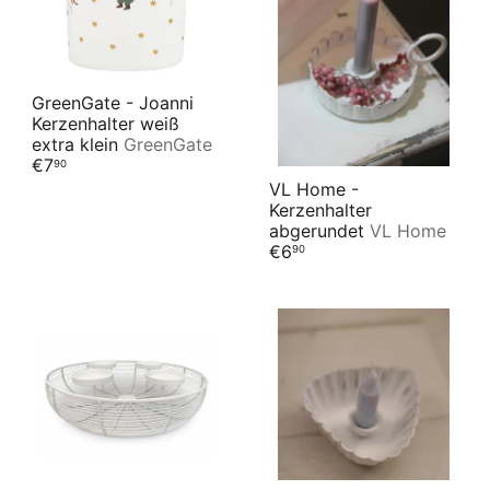
GreenGate - Joanni
Kerzenhalter weiß
extra klein
GreenGate
€7
90
VL Home -
Kerzenhalter
abgerundet
VL Home
€6
90
Warum sind Kerzenständer typisch
für Weihnachten?
Kerzen gehören einfach zur Weihnachtszeit dazu. Ihr
warmes Licht spendet in der dunklen Jahreszeit
Wärme und Gemütlichkeit. Schon seit Jahrhunderten
zünden die Menschen in der Advents- und
Weihnachtszeit Kerzen an, um sich auf das Fest