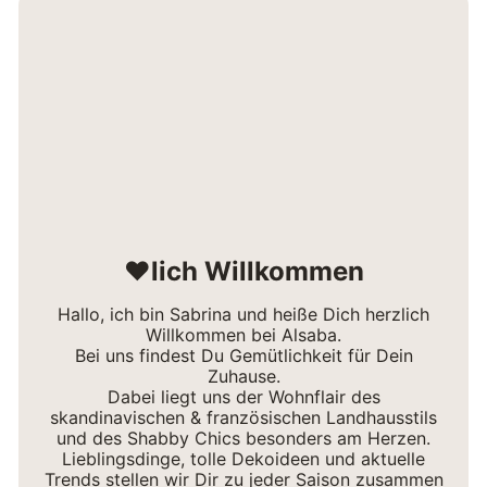
❤lich Willkommen
Kerzen sicher verwenden
Hallo, ich bin Sabrina und heiße Dich herzlich
Willkommen bei Alsaba.
Damit die Vorfreude auf das Fest nicht getrübt wird,
Bei uns findest Du Gemütlichkeit für Dein
solltest du einige Sicherheitsvorkehrungen treffen:
Zuhause.
Dabei liegt uns der Wohnflair des
skandinavischen & französischen Landhausstils
Stelle Kerzenlaterne immer auf eine
und des Shabby Chics besonders am Herzen.
hitzebeständige Unterlage.
Lieblingsdinge, tolle Dekoideen und aktuelle
Verwende nur qualitativ hochwertige
Trends stellen wir Dir zu jeder Saison zusammen