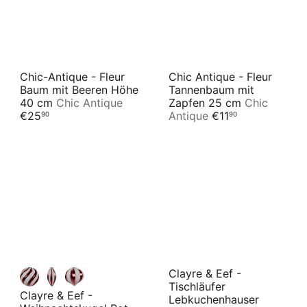
e
P
i
r
s
e
i
s
Chic-Antique - Fleur
Chic Antique - Fleur
Baum mit Beeren Höhe
Tannenbaum mit
40 cm
Chic Antique
Zapfen 25 cm
Chic
€25
Antique
€11
90
90
Clayre & Eef -
Tischläufer
Clayre & Eef -
Lebkuchenhauser