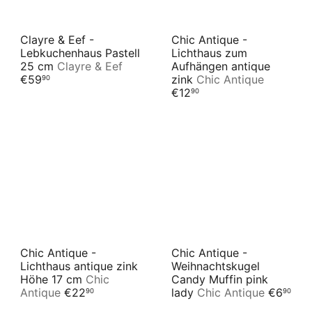
Clayre & Eef -
Chic Antique -
Lebkuchenhaus Pastell
Lichthaus zum
25 cm
Clayre & Eef
Aufhängen antique
€59
zink
Chic Antique
90
€12
90
Chic Antique -
Chic Antique -
Lichthaus antique zink
Weihnachtskugel
Höhe 17 cm
Chic
Candy Muffin pink
Antique
€22
lady
Chic Antique
€6
90
90