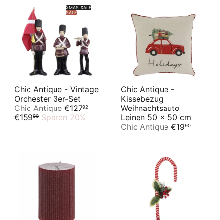
XMAS SALE
SALE
Chic Antique - Vintage
Chic Antique -
Orchester 3er-Set
Kissebezug
S
N
Chic Antique
€127
Weihnachtsauto
92
o
o
€159
Sparen 20%
Leinen 50 x 50 cm
90
n
r
Chic Antique
€19
90
d
m
e
a
r
l
p
e
r
r
e
P
i
r
s
e
i
s