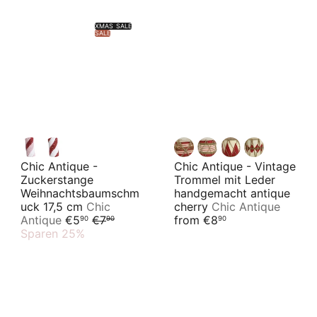
XMAS SALE
SALE
Chic Antique -
Chic Antique - Vintage
Zuckerstange
Trommel mit Leder
Weihnachtsbaumschm
handgemacht antique
uck 17,5 cm
Chic
cherry
Chic Antique
S
N
Antique
€5
€7
from
€8
90
90
90
o
o
Sparen 25%
n
r
d
m
e
a
r
l
p
e
r
r