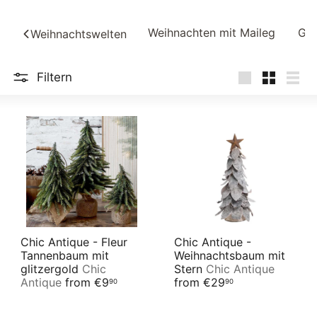
Weihnachten mit Maileg
Gre
Weihnachtswelten
Filtern
groß
Klein
Liste
Chic Antique - Fleur
Chic Antique -
Tannenbaum mit
Weihnachtsbaum mit
glitzergold
Chic
Stern
Chic Antique
Antique
from
€9
from
€29
90
90