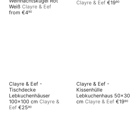
Weihnachtskugel Rot
Clayre & Eef
€19
90
Weiß
Clayre & Eef
from
€4
90
Clayre & Eef -
Clayre & Eef -
Tischdecke
Kissenhülle
Lebkuchenhäuser
Lebkuchenhaus 50x30
100x100 cm
Clayre &
cm
Clayre & Eef
€19
90
Eef
€25
90