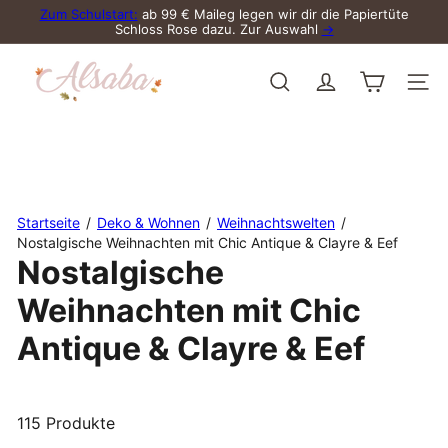
Direkt
Zum Schulstart:
ab 99 € Maileg legen wir dir die Papiertüte
zum
Schloss Rose dazu. Zur Auswahl
→
Pause
Inhalt
Diashow
A
l
Suche
Seite
s
a
b
a
Startseite
Deko & Wohnen
Weihnachtswelten
Nostalgische Weihnachten mit Chic Antique & Clayre & Eef
Nostalgische
Weihnachten mit Chic
Antique & Clayre & Eef
115 Produkte