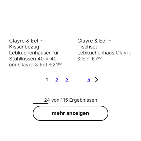
Clayre & Eef -
Clayre & Eef -
Kissenbezug
Tischset
Lebkuchenhäuser für
Lebkuchenhaus
Clayre
Stuhlkissen 40 x 40
& Eef
€7
90
cm
Clayre & Eef
€21
90
1
2
3
…
5
24 von 115 Ergebnissen
mehr anzeigen