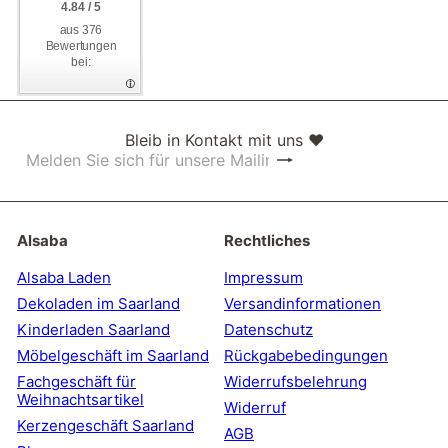
4.84 / 5
4.84 / 5
aus 376
aus 376
Bewertungen
Bewertungen
bei:
bei:
Bleib in Kontakt mit uns ❤
Abonnieren
Melden
Sie
sich
für
unsere
Alsaba
Rechtliches
Mailingliste
an
Alsaba Laden
Impressum
Dekoladen im Saarland
Versandinformationen
Kinderladen Saarland
Datenschutz
Möbelgeschäft im Saarland
Rückgabebedingungen
Fachgeschäft für
Widerrufsbelehrung
Weihnachtsartikel
Widerruf
Kerzengeschäft Saarland
AGB