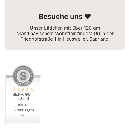
Besuche uns ❤
Unser Lädchen mit über 120 qm
skandinavischem Wohnflair findest Du in der
Friedhofstraße 1 in Heusweiler, Saarland.
SEHR GUT
SEHR GUT
4.84 / 5
4.84 / 5
aus 376
aus 376
Bewertungen
Bewertungen
bei:
bei: