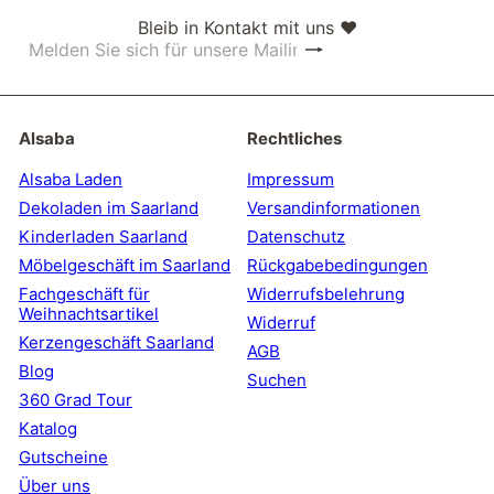
Bleib in Kontakt mit uns ❤
Abonnieren
Melden
Sie
sich
für
unsere
Alsaba
Rechtliches
Mailingliste
an
Alsaba Laden
Impressum
Dekoladen im Saarland
Versandinformationen
Kinderladen Saarland
Datenschutz
Möbelgeschäft im Saarland
Rückgabebedingungen
Fachgeschäft für
Widerrufsbelehrung
Weihnachtsartikel
Widerruf
Kerzengeschäft Saarland
AGB
Blog
Suchen
360 Grad Tour
Katalog
Gutscheine
Über uns