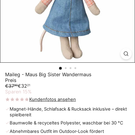
Maileg - Maus Big Sister Wandermaus
Preis
Normaler
Sonderpreis
€37
€32
90
21
Preis
Sparen 15%
Kundenfotos ansehen
Magnet-Hände, Schlafsack & Rucksack inklusive – direkt
spielbereit
Baumwolle & recyceltes Polyester, waschbar bei 30 °C
Abnehmbares Outfit im Outdoor-Look fördert