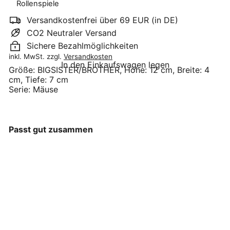
Rollenspiele
Versandkostenfrei über 69 EUR (in DE)
CO2 Neutraler Versand
Sichere Bezahlmöglichkeiten
inkl. MwSt. zzgl.
Versandkosten
In den Einkaufswagen legen
Größe:
BIGSISTER/BROTHER, Höhe: 12 cm, Breite: 4
cm, Tiefe: 7 cm
Serie:
Mäuse
Passt gut zusammen
Maileg - Maus Big Sister
SALE
Sonderprei
Norma
Wandermaus
Maileg
€32
21
Preis
€37
Sparen 15%
90