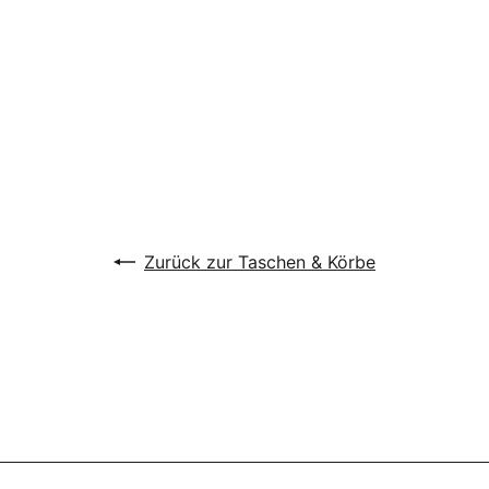
GreenGate - Lucie xmas
Stofftasche white
GreenGate
€6
90
Zurück zur Taschen & Körbe