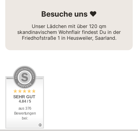
Besuche uns ❤
Unser Lädchen mit über 120 qm
skandinavischem Wohnflair findest Du in der
Friedhofstraße 1 in Heusweiler, Saarland.
SEHR GUT
SEHR GUT
4.84 / 5
4.84 / 5
aus 376
aus 376
Bewertungen
Bewertungen
bei:
bei: