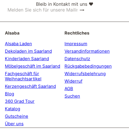
Bleib in Kontakt mit uns ❤
Abonnieren
Melden
Sie
sich
für
unsere
Alsaba
Rechtliches
Mailingliste
an
Alsaba Laden
Impressum
Dekoladen im Saarland
Versandinformationen
Kinderladen Saarland
Datenschutz
Möbelgeschäft im Saarland
Rückgabebedingungen
Fachgeschäft für
Widerrufsbelehrung
Weihnachtsartikel
Widerruf
Kerzengeschäft Saarland
AGB
Blog
Suchen
360 Grad Tour
Katalog
Gutscheine
Über uns