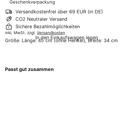
Geschenkverpackung
Versandkostenfrei über 69 EUR (in DE)
CO2 Neutraler Versand
Sichere Bezahlmöglichkeiten
inkl. MwSt. zzgl.
Versandkosten
In den Einkaufswagen legen
Größe:
Länge: 45 cm (ohne Henkel), Breite: 34 cm
Passt gut zusammen
GreenGate - Lucie xmas
Stofftasche white
GreenGate
€6
90