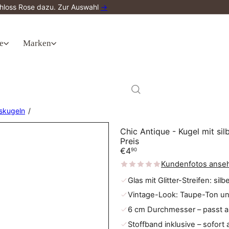
Schloss Rose dazu. Zur Auswahl
→
e
Marken
skugeln
Chic Antique - Kugel mit silb
Preis
Normaler
€4
90
Preis
Kundenfotos anse
Glas mit Glitter-Streifen: si
Vintage-Look: Taupe-Ton u
6 cm Durchmesser – passt 
Stoffband inklusive – sofort