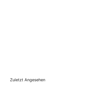
Chic Antique -
Kugel mit silber
Glitter Streifen
Chic
Antique
€4
90
Zuletzt Angesehen