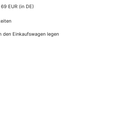
 69 EUR (in DE)
eiten
In den Einkaufswagen legen
Chic Antique - Kugel mit silber
Glitter Streifen
Chic Antique
€4
90