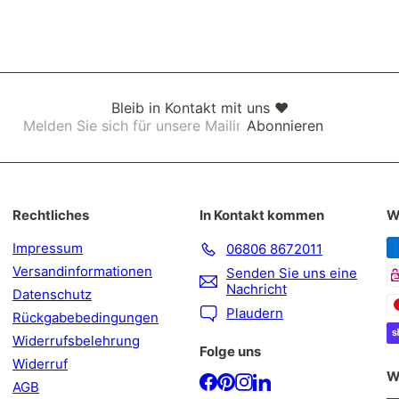
Bleib in Kontakt mit uns ❤
Melden
Abonnieren
Sie
sich
für
unsere
Mailingliste
Rechtliches
In Kontakt kommen
W
an
Impressum
06806 8672011
Versandinformationen
Senden Sie uns eine
Nachricht
Datenschutz
Plaudern
Rückgabebedingungen
Widerrufsbelehrung
Folge uns
Widerruf
W
Facebook
Pinterest
Instagram
LinkedIn
AGB