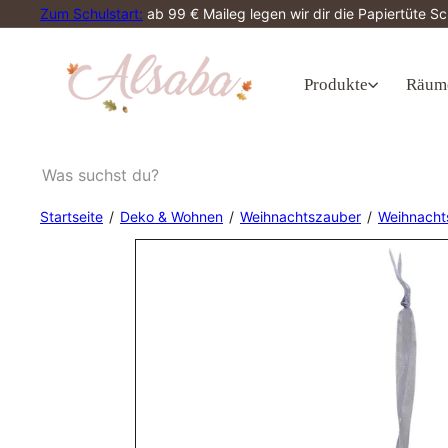
Direkt
Zum Schulstart:
ab 99 € Maileg legen wir dir die Papiertüte 
zum
Pause
Inhalt
Diashow
A
l
Produkte
Räum
s
a
b
a
Was
suchst
du?
Startseite
Deko & Wohnen
Weihnachtszauber
Weihnacht