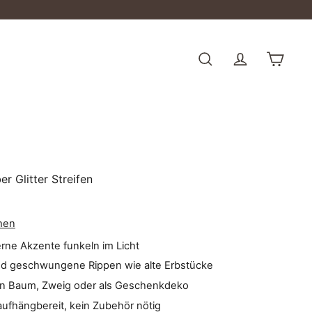
Suche
Einka
er Glitter Streifen
hen
lberne Akzente funkeln im Licht
nd geschwungene Rippen wie alte Erbstücke
an Baum, Zweig oder als Geschenkdeko
 aufhängbereit, kein Zubehör nötig