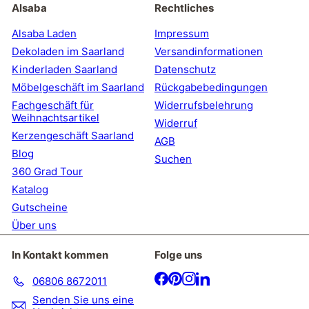
unsere
Alsaba
Rechtliches
Mailingliste
an
Alsaba Laden
Impressum
Dekoladen im Saarland
Versandinformationen
Kinderladen Saarland
Datenschutz
Möbelgeschäft im Saarland
Rückgabebedingungen
Fachgeschäft für
Widerrufsbelehrung
Weihnachtsartikel
Widerruf
Kerzengeschäft Saarland
AGB
Blog
Suchen
360 Grad Tour
Katalog
Gutscheine
Über uns
In Kontakt kommen
Folge uns
Facebook
Pinterest
Instagram
LinkedIn
06806 8672011
Senden Sie uns eine