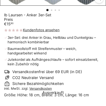
Ib Laursen - Anker 3er-Set
Preis
Normaler
€15
90
Preis
Kundenfotos ansehen
3er-Set: drei Anker in Grau, Hellblau und Dunkelgrau –
harmonisch kombinierbar
Baumwollstoff mit Streifenmuster – weich,
handgearbeitet wirkend
Jutekordel als Aufhängeschlaufe – sofort einsatzbereit,
kein Zubehör nötig
Versandkostenfrei über 69 EUR (in DE)
CO2 Neutraler Versand
Sichere Bezahlmöglichkeiten
inkl. MwSt. zzgl.
Versandkosten
Ausverkauft
Größe:
Höhe: 18 cm, Breite: 3 cm, Länge: 16 cm