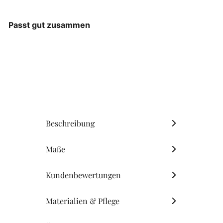
Passt gut zusammen
Ib Laursen - Anker
3er-Set
Ib Laursen
AUSVERKAUFT
€15
90
Beschreibung
Maße
Kundenbewertungen
Materialien & Pflege