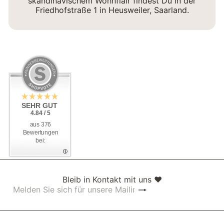
skandinavischem Wohnflair findest Du in der
Friedhofstraße 1 in Heusweiler, Saarland.
SEHR GUT
4.84 / 5
aus 376
Bewertungen
bei:
Bleib in Kontakt mit uns ❤
Abonnieren
Melden
Sie
sich
für