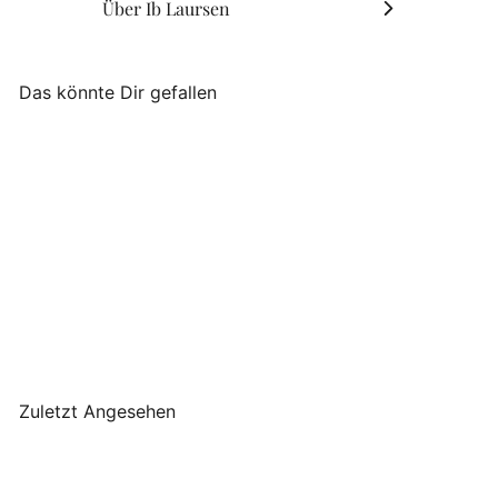
Über Ib Laursen
Das könnte Dir gefallen
AUSVERKAUFT
Ib Laursen - Anker 3er-Set
Ib Laursen
€15
90
Zuletzt Angesehen
AUSVERKAUFT