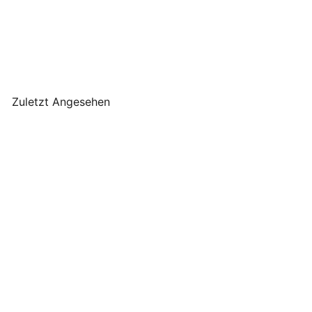
J-Line - Teelichthalter
Relief Glas Weiß Medium
J-Line
€19
90
Zuletzt Angesehen
J-Line - Teelichthalter
Relief Glas Weiß Medium
J-Line
€19
90