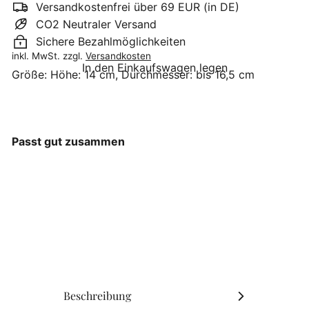
Versandkostenfrei über 69 EUR (in DE)
CO2 Neutraler Versand
Sichere Bezahlmöglichkeiten
inkl. MwSt. zzgl.
Versandkosten
In den Einkaufswagen legen
Größe:
Höhe: 14 cm, Durchmesser: bis 16,5 cm
Passt gut zusammen
J-Line - Teelichthalter
Relief Glas Weiß Medium
J-Line
€19
90
Beschreibung