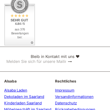
SEHR GUT
SEHR GUT
4.84 / 5
4.84 / 5
aus 376
aus 376
Bewertungen
Bewertungen
bei:
bei:
Bleib in Kontakt mit uns ❤
Abonnieren
Melden
Sie
sich
für
unsere
Alsaba
Rechtliches
Mailingliste
an
Alsaba Laden
Impressum
Dekoladen im Saarland
Versandinformationen
Kinderladen Saarland
Datenschutz
Möbelgeschäft im Saarland
Rückgabebedingungen