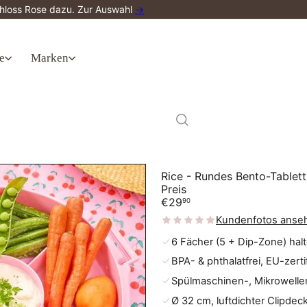
Schloss Rose dazu. Zur Auswahl
→
e
Marken
Rice - Rundes Bento-Tablet
Preis
Normaler
€29
90
Preis
Kundenfotos anse
6 Fächer (5 + Dip-Zone) hal
BPA- & phthalatfrei, EU-zerti
Spülmaschinen-, Mikrowelle
Ø 32 cm, luftdichter Clipdeck