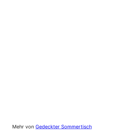
AUSVERKAUFT
Rice - Rundes
Bento-Tablett
Lunchbox mit
Fächern Pink Cherry
Rice
€29
90
Mehr von
Gedeckter Sommertisch