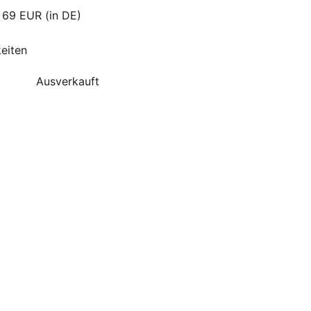
 69 EUR (in DE)
eiten
Ausverkauft
ERKAUFT
Rice - Rundes Bento-Tablett
Lunchbox mit Fächern Pink
Cherry
Rice
€29
90