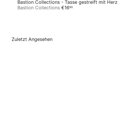
Bastion Collections - Tasse gestreift mit Herz
Bastion Collections
€16
90
Zuletzt Angesehen
AUSVERKAUFT
Rice - Rundes
Bento-Tablett
Lunchbox mit
Fächern Pink Cherry