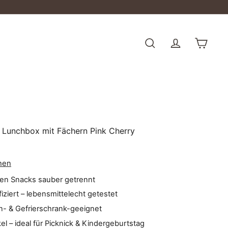
Suche
Einka
t Lunchbox mit Fächern Pink Cherry
hen
ten Snacks sauber getrennt
fiziert – lebensmittelecht getestet
n- & Gefrierschrank-geeignet
el – ideal für Picknick & Kindergeburtstag