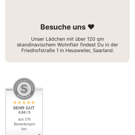
Besuche uns ❤
Unser Lädchen mit über 120 qm
skandinavischem Wohnflair findest Du in der
Friedhofstraße 1 in Heusweiler, Saarland.
SEHR GUT
SEHR GUT
4.84 / 5
4.84 / 5
aus 376
aus 376
Bewertungen
Bewertungen
bei:
bei: