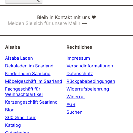
Bleib in Kontakt mit uns ❤
Abonnieren
Melden
Sie
sich
für
unsere
Alsaba
Rechtliches
Mailingliste
an
Alsaba Laden
Impressum
Dekoladen im Saarland
Versandinformationen
Kinderladen Saarland
Datenschutz
Möbelgeschäft im Saarland
Rückgabebedingungen
Fachgeschäft für
Widerrufsbelehrung
Weihnachtsartikel
Widerruf
Kerzengeschäft Saarland
AGB
Blog
Suchen
360 Grad Tour
Katalog
Gutscheine