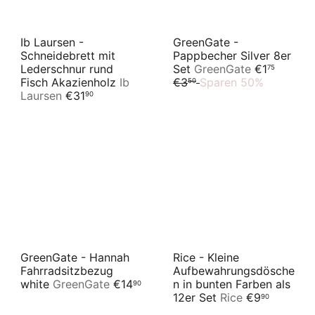
Ib Laursen -
GreenGate -
Schneidebrett mit
Pappbecher Silver 8er
S
N
Lederschnur rund
Set
GreenGate
€1
75
o
o
Fisch Akazienholz
Ib
€3
Sparen 50%
50
n
r
Laursen
€31
90
d
m
e
a
r
l
p
e
r
r
e
P
i
r
s
e
i
s
GreenGate - Hannah
Rice - Kleine
Fahrradsitzbezug
Aufbewahrungsdösche
white
GreenGate
€14
n in bunten Farben als
90
12er Set
Rice
€9
90