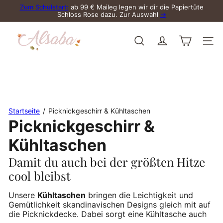
Direkt
Zum Schulstart:
ab 99 € Maileg legen wir dir die Papiertüte
zum
Schloss Rose dazu. Zur Auswahl
→
Pause
Inhalt
Diashow
A
l
Suche
Seite
s
a
b
a
Startseite
Picknickgeschirr & Kühltaschen
Picknickgeschirr &
Kühltaschen
Damit du auch bei der größten Hitze
cool bleibst
Unsere
Kühltaschen
bringen die Leichtigkeit und
Gemütlichkeit skandinavischen Designs gleich mit auf
die Picknickdecke. Dabei sorgt eine Kühltasche auch