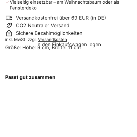
Vielseitig einsetzbar – am Weihnachtsbaum oder als
Fensterdeko
Versandkostenfrei über 69 EUR (in DE)
CO2 Neutraler Versand
Sichere Bezahlmöglichkeiten
inkl. MwSt. zzgl.
Versandkosten
In den Einkaufswagen legen
Größe:
Höhe: 9 cm, Breite: 11 cm
Passt gut zusammen
Storefactory - Ytterbyn -
Tannenbaumanhänger aus
Wolle grau
Storefactory
€4
90