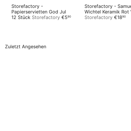
Storefactory -
Storefactory - Samu
Papierservietten God Jul
Wichtel Keramik Rot
12 Stück
Storefactory
€5
Storefactory
€18
90
90
Zuletzt Angesehen
Storefactory - Ytterbyn -
Tannenbaumanhänger aus