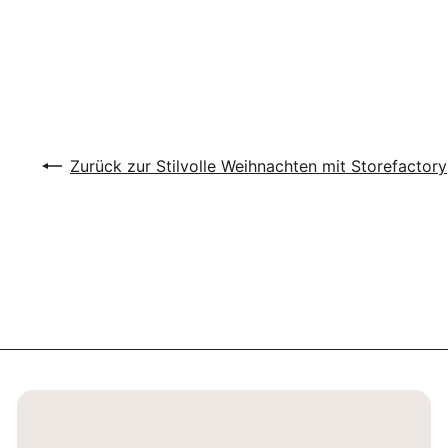
Wolle grau
Storefactory
€4
90
Zurück zur Stilvolle Weihnachten mit Storefactory