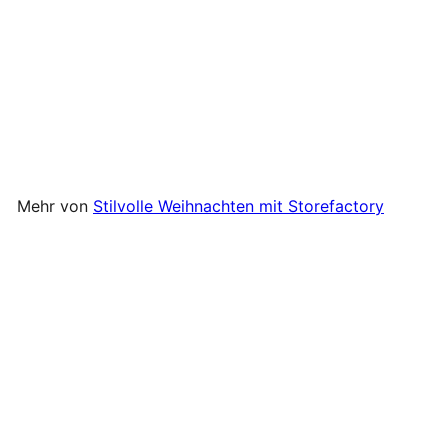
Storefactory - Ytterbyn -
Tannenbaumanhänger aus
Wolle grau
Storefactory
€4
90
Mehr von
Stilvolle Weihnachten mit Storefactory