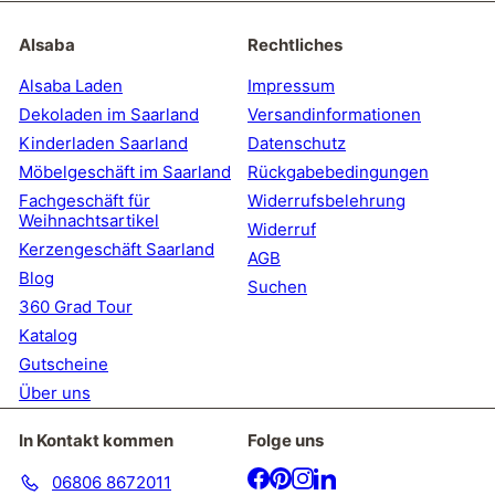
für
unsere
Alsaba
Rechtliches
Mailingliste
an
Alsaba Laden
Impressum
Dekoladen im Saarland
Versandinformationen
Kinderladen Saarland
Datenschutz
Möbelgeschäft im Saarland
Rückgabebedingungen
Fachgeschäft für
Widerrufsbelehrung
Weihnachtsartikel
Widerruf
Kerzengeschäft Saarland
AGB
Blog
Suchen
360 Grad Tour
Katalog
Gutscheine
Über uns
In Kontakt kommen
Folge uns
Facebook
Pinterest
Instagram
LinkedIn
06806 8672011