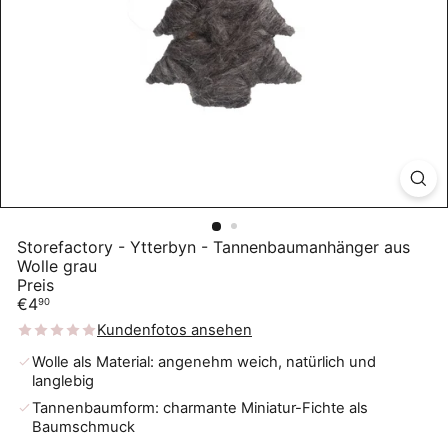
Storefactory - Ytterbyn - Tannenbaumanhänger aus
Wolle grau
Preis
Normaler
€4
90
Preis
Kundenfotos ansehen
Wolle als Material: angenehm weich, natürlich und
langlebig
Tannenbaumform: charmante Miniatur-Fichte als
Baumschmuck