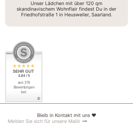
Unser Lädchen mit über 120 qm
skandinavischem Wohnflair findest Du in der
Friedhofstraße 1 in Heusweiler, Saarland.
SEHR GUT
SEHR GUT
4.84 / 5
4.84 / 5
aus 376
aus 376
Bewertungen
Bewertungen
bei:
bei:
Bleib in Kontakt mit uns ❤
Abonnieren
Melden
Sie
sich