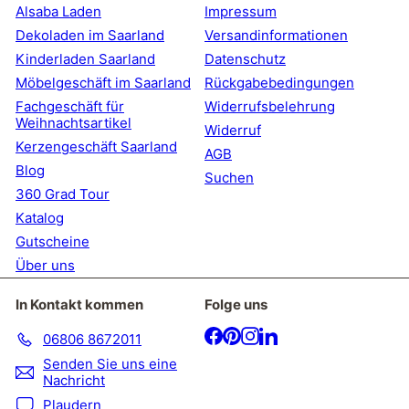
an
Alsaba Laden
Impressum
Dekoladen im Saarland
Versandinformationen
Kinderladen Saarland
Datenschutz
Möbelgeschäft im Saarland
Rückgabebedingungen
Fachgeschäft für
Widerrufsbelehrung
Weihnachtsartikel
Widerruf
Kerzengeschäft Saarland
AGB
Blog
Suchen
360 Grad Tour
Katalog
Gutscheine
Über uns
In Kontakt kommen
Folge uns
Facebook
Pinterest
Instagram
LinkedIn
06806 8672011
Senden Sie uns eine
Nachricht
Plaudern