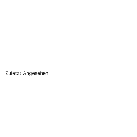
Chic Antique – Spiegel mit
Stabkerzenhalter antique
creme
Chic Antique
€29
90
Zuletzt Angesehen
AUSVERKAUFT