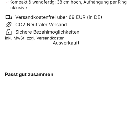
Kompakt & wandfertig: 38 cm hoch, Aufhängung per Ring
inklusive
Versandkostenfrei über 69 EUR (in DE)
CO2 Neutraler Versand
Sichere Bezahlmöglichkeiten
inkl. MwSt. zzgl.
Versandkosten
Ausverkauft
Passt gut zusammen
Chic Antique – Spiegel mit
AUSVERKAUFT
Stabkerzenhalter antique
creme
Chic Antique
€29
90