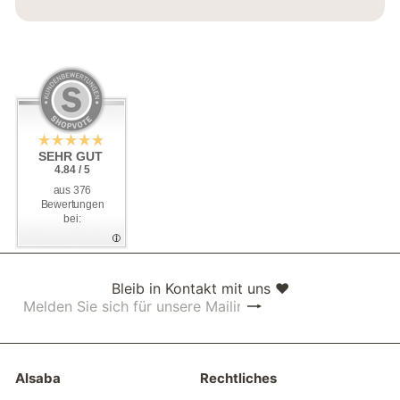
SEHR GUT
4.84 / 5
aus 376
Bewertungen
bei:
Bleib in Kontakt mit uns ❤
Abonnieren
Melden
Sie
sich
für
unsere
Alsaba
Rechtliches
Mailingliste