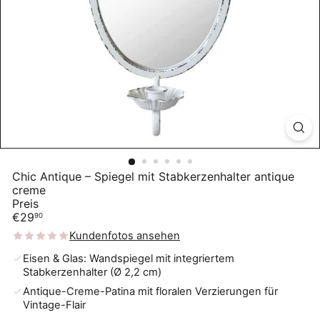
Chic Antique – Spiegel mit Stabkerzenhalter antique
creme
Preis
Normaler
€29
90
Preis
Kundenfotos ansehen
Eisen & Glas: Wandspiegel mit integriertem
Stabkerzenhalter (Ø 2,2 cm)
Antique-Creme-Patina mit floralen Verzierungen für
Vintage-Flair