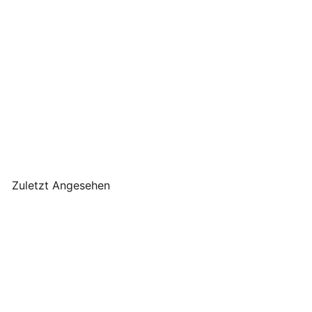
+1
Department-M -
Gartenstecker
Gänseblümchen aus
Keramik mini
Department-
M
€4
90
Zuletzt Angesehen