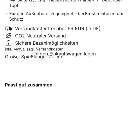
Miniblüte (2,5 cm) in lebensechten Farben für Beet oder
Topf
Für den Außenbereich geeignet – bei Frost reinholenrum
Schutz
Versandkostenfrei über 69 EUR (in DE)
CO2 Neutraler Versand
Sichere Bezahlmöglichkeiten
inkl. MwSt. zzgl.
Versandkosten
In den Einkaufswagen legen
Größe:
Spießlänge: 22 cm
Passt gut zusammen
+1
Department-M -
Gartenstecker
Gänseblümchen aus
Keramik mini
Department-