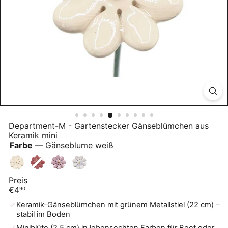
Department-M - Gartenstecker Gänseblümchen aus
Keramik mini
Farbe
—
Gänseblume weiß
Gänseblume
Gänseblume
Variante
Gänseblume
Gänseblume
Gänseblume
weiß
bordeaux
ausverkauft
lila
hellblau
rosa
Preis
oder
Normaler
€4
90
nicht
Preis
verfügbar
Keramik-Gänseblümchen mit grünem Metallstiel (22 cm) –
stabil im Boden