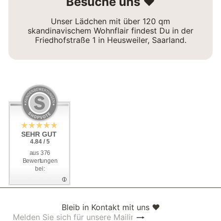
Besuche uns ❤
Unser Lädchen mit über 120 qm
skandinavischem Wohnflair findest Du in der
Friedhofstraße 1 in Heusweiler, Saarland.
SEHR GUT
SEHR GUT
4.84 / 5
4.84 / 5
aus 376
aus 376
Bewertungen
Bewertungen
bei:
bei:
Bleib in Kontakt mit uns ❤
Abonnieren
Melden