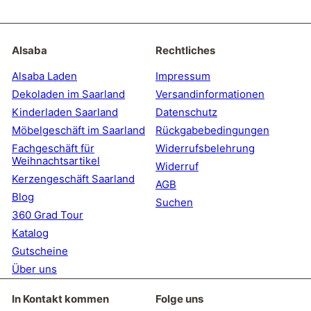
Sie
sich
für
unsere
Alsaba
Rechtliches
Mailingliste
an
Alsaba Laden
Impressum
Dekoladen im Saarland
Versandinformationen
Kinderladen Saarland
Datenschutz
Möbelgeschäft im Saarland
Rückgabebedingungen
Fachgeschäft für
Widerrufsbelehrung
Weihnachtsartikel
Widerruf
Kerzengeschäft Saarland
AGB
Blog
Suchen
360 Grad Tour
Katalog
Gutscheine
Über uns
In Kontakt kommen
Folge uns