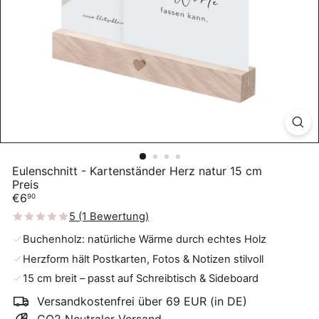
Eulenschnitt - Kartenständer Herz natur 15 cm
Preis
Normaler
€6
90
Preis
5 (1 Bewertung)
Buchenholz: natürliche Wärme durch echtes Holz
Herzform hält Postkarten, Fotos & Notizen stilvoll
15 cm breit – passt auf Schreibtisch & Sideboard
Versandkostenfrei über 69 EUR (in DE)
CO2 Neutraler Versand