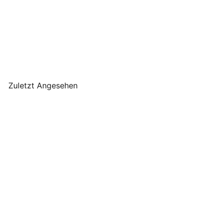
Eulenschnitt -
Kartenständer Herz natur
15 cm
Eulenschnitt
€6
90
Zuletzt Angesehen
Eulenschnitt -