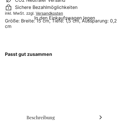
Sichere Bezahlmöglichkeiten
inkl. MwSt. zzgl.
Versandkosten
In den Einkaufswagen legen
Größe:
Breite: 15 cm, Tiefe: 1,5 cm, Aussparung: 0,2
cm
Passt gut zusammen
Eulenschnitt -
Kartenständer Herz natur
15 cm
Eulenschnitt
€6
90
Beschreibung