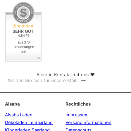
SEHR GUT
SEHR GUT
4.84 / 5
4.84 / 5
aus 376
aus 376
Bewertungen
Bewertungen
bei:
bei:
Bleib in Kontakt mit uns ❤
Abonnieren
Melden
Sie
sich
für
unsere
Alsaba
Rechtliches
Mailingliste
an
Alsaba Laden
Impressum
Dekoladen im Saarland
Versandinformationen
Kinderladen Saarland
Datenschutz