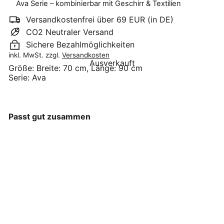
Ava Serie – kombinierbar mit Geschirr & Textilien
Versandkostenfrei über 69 EUR (in DE)
CO2 Neutraler Versand
Sichere Bezahlmöglichkeiten
inkl. MwSt. zzgl.
Versandkosten
Ausverkauft
Größe:
Breite: 70 cm, Länge: 90 cm
Serie:
Ava
Passt gut zusammen
GreenGate - Ava
AUSVERKAUFT
Schürze white
GreenGate
€32
90