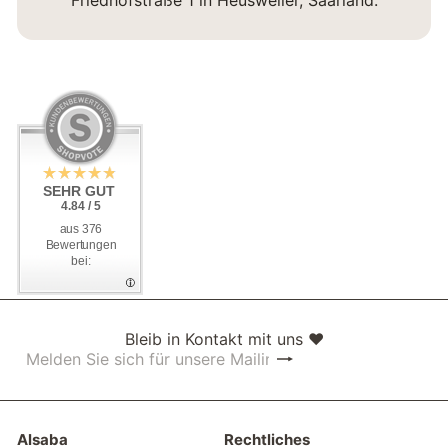
SEHR GUT
SEHR GUT
4.84 / 5
4.84 / 5
aus 376
aus 376
Bewertungen
Bewertungen
bei:
bei:
Bleib in Kontakt mit uns ❤
Abonnieren
Melden
Sie
sich
für
unsere
Alsaba
Rechtliches