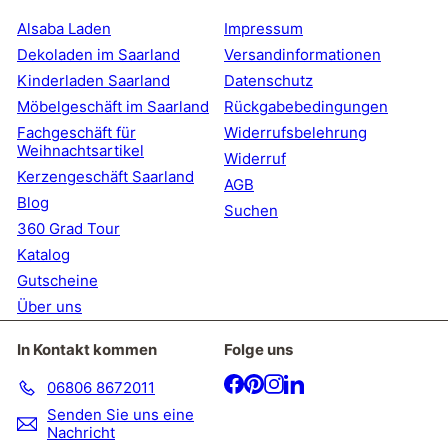
Mailingliste
an
Alsaba Laden
Impressum
Dekoladen im Saarland
Versandinformationen
Kinderladen Saarland
Datenschutz
Möbelgeschäft im Saarland
Rückgabebedingungen
Fachgeschäft für
Widerrufsbelehrung
Weihnachtsartikel
Widerruf
Kerzengeschäft Saarland
AGB
Blog
Suchen
360 Grad Tour
Katalog
Gutscheine
Über uns
In Kontakt kommen
Folge uns
Facebook
Pinterest
Instagram
LinkedIn
06806 8672011
Senden Sie uns eine
Nachricht