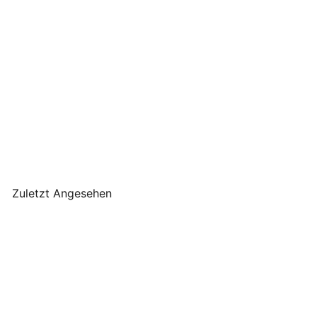
GreenGate - Ava Schürze
white
GreenGate
€32
90
Zuletzt Angesehen
AUSVERKAUFT