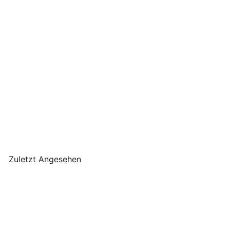
GreenGate - Laura
Papierserviette white large
20 Stück
GreenGate
€4
90
Zuletzt Angesehen