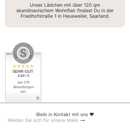
Unser Lädchen mit über 120 qm
skandinavischem Wohnflair findest Du in der
Friedhofstraße 1 in Heusweiler, Saarland.
SEHR GUT
SEHR GUT
4.84 / 5
4.84 / 5
aus 376
aus 376
Bewertungen
Bewertungen
bei:
bei:
Bleib in Kontakt mit uns ❤
Abonnieren
Melden
Sie