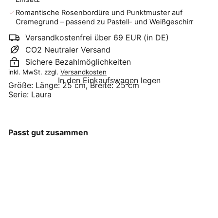
Romantische Rosenbordüre und Punktmuster auf
Cremegrund – passend zu Pastell- und Weißgeschirr
Versandkostenfrei über 69 EUR (in DE)
CO2 Neutraler Versand
Sichere Bezahlmöglichkeiten
inkl. MwSt. zzgl.
Versandkosten
In den Einkaufswagen legen
Größe:
Länge: 25 cm, Breite: 25 cm
Serie:
Laura
Passt gut zusammen
GreenGate - Laura
Papierserviette white large
20 Stück
GreenGate
€4
90