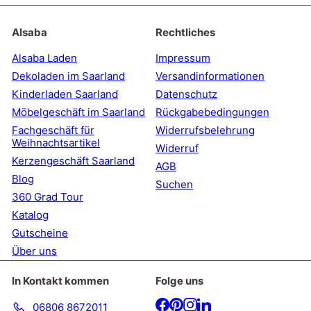
sich
für
unsere
Alsaba
Rechtliches
Mailingliste
an
Alsaba Laden
Impressum
Dekoladen im Saarland
Versandinformationen
Kinderladen Saarland
Datenschutz
Möbelgeschäft im Saarland
Rückgabebedingungen
Fachgeschäft für
Widerrufsbelehrung
Weihnachtsartikel
Widerruf
Kerzengeschäft Saarland
AGB
Blog
Suchen
360 Grad Tour
Katalog
Gutscheine
Über uns
In Kontakt kommen
Folge uns
Facebook
Pinterest
Instagram
LinkedIn
06806 8672011