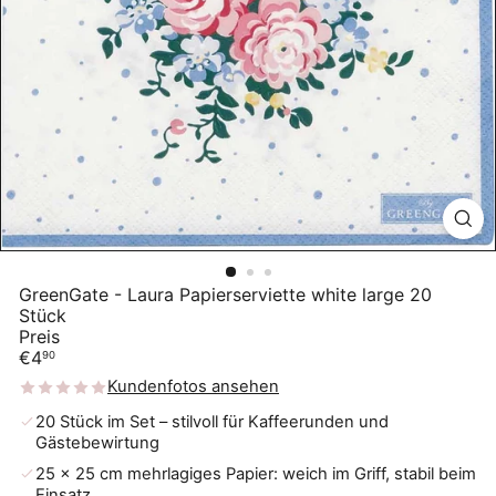
GreenGate - Laura Papierserviette white large 20
Stück
Preis
Normaler
€4
90
Preis
Kundenfotos ansehen
20 Stück im Set – stilvoll für Kaffeerunden und
Gästebewirtung
25 × 25 cm mehrlagiges Papier: weich im Griff, stabil beim
Einsatz