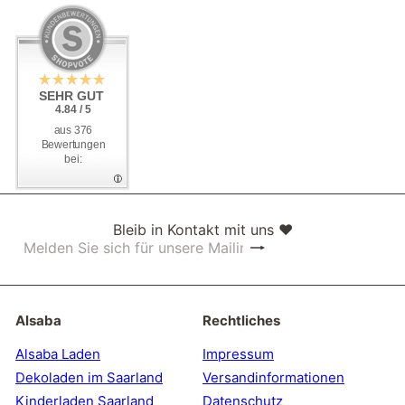
SEHR GUT
SEHR GUT
4.84 / 5
4.84 / 5
aus 376
aus 376
Bewertungen
Bewertungen
bei:
bei:
Bleib in Kontakt mit uns ❤
Abonnieren
Melden
Sie
sich
für
unsere
Alsaba
Rechtliches
Mailingliste
an
Alsaba Laden
Impressum
Dekoladen im Saarland
Versandinformationen
Kinderladen Saarland
Datenschutz