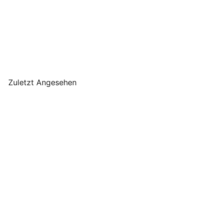
Interluxe Metallschild - Im
Herzen Barfuß
Interluxe
€14
90
Zuletzt Angesehen
Interluxe Metallschild - Im