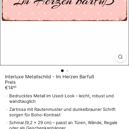
Interluxe Metallschild - Im Herzen Barfuß
Preis
Normaler
€14
90
Preis
Bedrucktes Metall im Used-Look – leicht, robust und
wandtauglich
Zartrosa mit Rautenmuster und dunkelbrauner Schrift
sorgen für Boho-Kontrast
Schmal (9,2 × 29 cm) – passt an Türen, Wände, Regale
oder als Geschenkanhänger