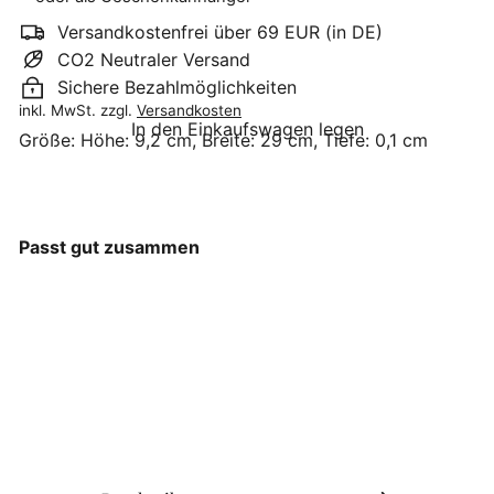
Versandkostenfrei über 69 EUR (in DE)
CO2 Neutraler Versand
Sichere Bezahlmöglichkeiten
inkl. MwSt. zzgl.
Versandkosten
In den Einkaufswagen legen
Größe:
Höhe: 9,2 cm, Breite: 29 cm, Tiefe: 0,1 cm
Passt gut zusammen
Interluxe Metallschild -
Im Herzen Barfuß
Interluxe
€14
90