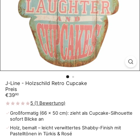
J-Line - Holzschild Retro Cupcake
Preis
Normaler
€39
90
Preis
5 (1 Bewertung)
Großformatig (66 × 50 cm): zieht als Cupcake-Silhouette
sofort Blicke an
Holz, bemalt – leicht verwittertes Shabby-Finish mit
Pastelltönen in Türkis & Rosé