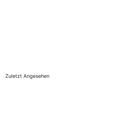
J-Line - Holzschild Retro
Cupcake
J-Line
€39
90
Zuletzt Angesehen