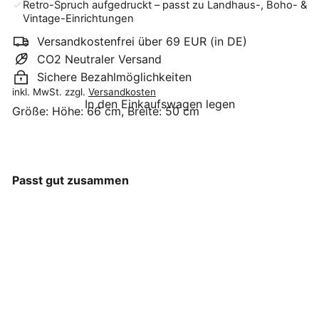
Retro-Spruch aufgedruckt – passt zu Landhaus-, Boho- &
Vintage-Einrichtungen
Versandkostenfrei über 69 EUR (in DE)
CO2 Neutraler Versand
Sichere Bezahlmöglichkeiten
inkl. MwSt. zzgl.
Versandkosten
In den Einkaufswagen legen
Größe:
Höhe: 66 cm, Breite: 50 cm
Passt gut zusammen
J-Line - Holzschild
Retro Cupcake
J-Line
€39
90