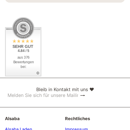
SEHR GUT
SEHR GUT
4.84 / 5
4.84 / 5
aus 376
aus 376
Bewertungen
Bewertungen
bei:
bei:
Bleib in Kontakt mit uns ❤
Abonnieren
Melden
Sie
sich
für
unsere
Alsaba
Rechtliches
Mailingliste
an
Alsaba Laden
Impressum