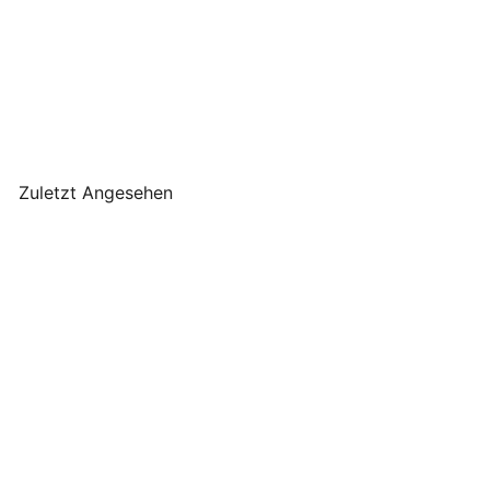
Krasilnikoff -
Metallanhänger
Handschuhe Zink 2er Set
klein
Krasilnikoff
€8
90
Zuletzt Angesehen
Krasilnikoff -