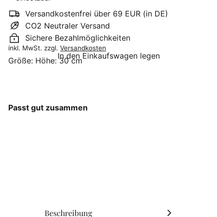
Versandkostenfrei über 69 EUR (in DE)
CO2 Neutraler Versand
Sichere Bezahlmöglichkeiten
inkl. MwSt. zzgl.
Versandkosten
In den Einkaufswagen legen
Größe:
Höhe: 30 cm
Passt gut zusammen
Krasilnikoff -
Metallanhänger
Handschuhe Zink 2er Set
klein
Krasilnikoff
€8
90
Beschreibung