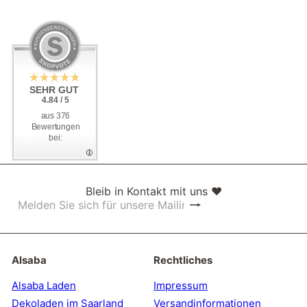
SEHR GUT
SEHR GUT
4.84 / 5
4.84 / 5
aus 376
aus 376
Bewertungen
Bewertungen
bei:
bei:
Bleib in Kontakt mit uns ❤
Abonnieren
Melden
Sie
sich
für
unsere
Alsaba
Rechtliches
Mailingliste
an
Alsaba Laden
Impressum
Dekoladen im Saarland
Versandinformationen