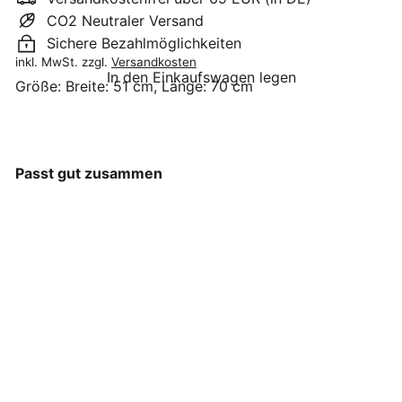
CO2 Neutraler Versand
Sichere Bezahlmöglichkeiten
inkl. MwSt. zzgl.
Versandkosten
In den Einkaufswagen legen
Größe:
Breite: 51 cm, Länge: 70 cm
Passt gut zusammen
Solwang Geschirrtücher
3er Set - Orange Koralle
Weiß
Solwang
€19
90