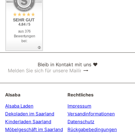
SEHR GUT
SEHR GUT
4.84 / 5
4.84 / 5
aus 376
aus 376
Bewertungen
Bewertungen
bei:
bei:
Bleib in Kontakt mit uns ❤
Abonnieren
Melden
Sie
sich
für
unsere
Alsaba
Rechtliches
Mailingliste
an
Alsaba Laden
Impressum
Dekoladen im Saarland
Versandinformationen
Kinderladen Saarland
Datenschutz
Möbelgeschäft im Saarland
Rückgabebedingungen