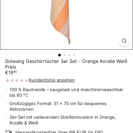
Solwang Geschirrtücher 3er Set - Orange Koralle Weiß
Preis
Normaler
€19
90
Preis
Kundenfotos ansehen
100 % Baumwolle – saugstark und maschinenwaschbar
bis 60 °C
Großzügiges Format: 51 × 70 cm für bequemes
Abtrocknen
3er-Set mit variierenden Streifenmustern in Orange,
Koralle & Weiß
Versandkostenfrei über 69 EUR (in DE)