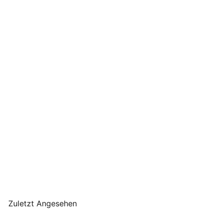
Solwang Geschirrtücher
3er Set - Orange Koralle
Weiß
Solwang
€19
90
Zuletzt Angesehen