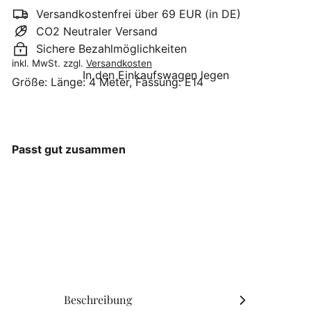
Versandkostenfrei über 69 EUR (in DE)
CO2 Neutraler Versand
Sichere Bezahlmöglichkeiten
inkl. MwSt. zzgl.
Versandkosten
In den Einkaufswagen legen
Größe:
Länge: 4 Meter, Fassung: E14
Passt gut zusammen
Chic Antique - Kabel mit
E14 Fassung und Schalter
Chic Antique
€12
90
Beschreibung