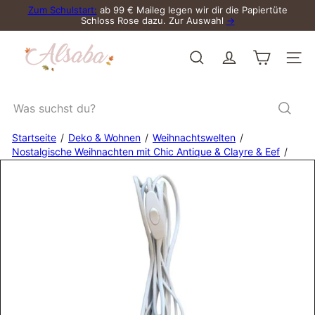
Direkt
Zum Schulstart:
ab 99 € Maileg legen wir dir die Papiertüte
zum
Schloss Rose dazu. Zur Auswahl
→
Pause
Inhalt
Diashow
A
l
Suche
Seite
s
a
b
Was
a
suchst
du?
Startseite
Deko & Wohnen
Weihnachtswelten
Nostalgische Weihnachten mit Chic Antique & Clayre & Eef