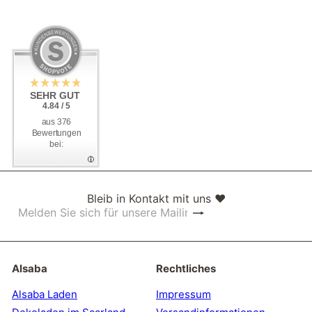
SEHR GUT
SEHR GUT
4.84 / 5
4.84 / 5
aus 376
aus 376
Bewertungen
Bewertungen
bei:
bei:
Bleib in Kontakt mit uns ❤
Abonnieren
Melden
Sie
sich
für
unsere
Alsaba
Rechtliches
Mailingliste
an
Alsaba Laden
Impressum