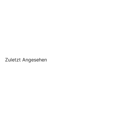
Chic Antique - Kabel mit
E14 Fassung und Schalter
Chic Antique
€12
90
Zuletzt Angesehen